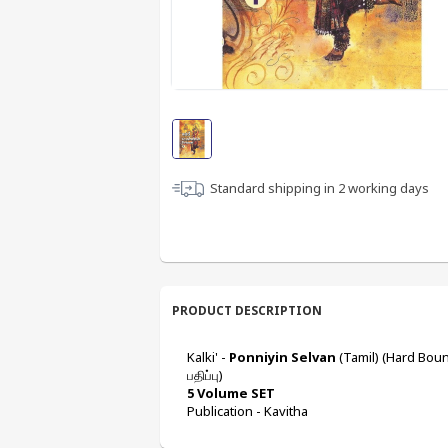
Standard shipping in
2
working days
PRODUCT DESCRIPTION
Kalki' - 
Ponniyin Selvan
 (Tamil) (Hard Boun
பதிப்பு)
5 Volume SET
Publication - Kavitha