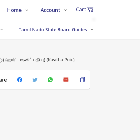
Cart
Home
Account
Shop
Login
0
Tamil Nadu State Board Guides
Tamil Nadu Te
Items
About Us
Register
in
cart
Contact Us
Track Order
FAQs
(ஹார்ட் பவுண்ட் பதிப்பு) (Kavitha Pub.)
are
₹0
Subtotal
Proceed to Chec