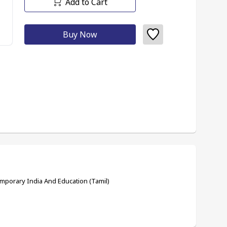
Add to Cart
Buy Now
temporary India And Education (Tamil)