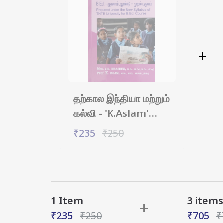
+
தற்கால இந்தியா மற்றும்
கல்வி - 'K.Aslam'
Contemporary
₹235
₹250
India And
Education (Tamil)
1 Item
3
items
+
₹235
₹
250
₹705
₹