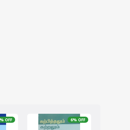
% OFF
6
% OFF