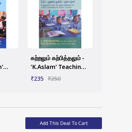
கற்றலும் கற்பித்தலும் -
m'
'K.Aslam' Teaching
ss
& Learning (Tamil)
₹235
₹250
Add This Deal To Cart