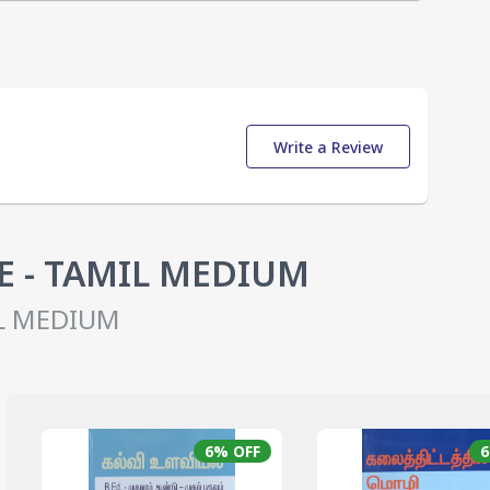
Write a Review
E - TAMIL MEDIUM
IL MEDIUM
6
% OFF
6