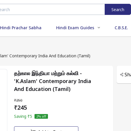
Search
Hindi Prachar Sabha
Hindi Exam Guides
C.B.S.E.
.Aslam' Contemporary India And Education (Tamil)
தற்கால இந்தியா மற்றும் கல்வி -
Sh
'K.Aslam' Contemporary India
And Education (Tamil)
₹250
₹245
Saving
₹5
2
% off