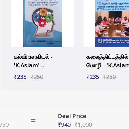
கல்வி உளவியல் -
கலைத்திட்டத்தில்
'K.Aslam'
மொழி - 'K.Asla
Educational
Language acro
₹235
₹250
₹235
₹250
Psychology (Tamil)
the curriculum
Deal Price
=
750
₹940
₹1,000