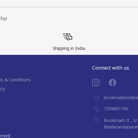
ffer
Shipping in India
Connect with us
s & Conditions
acy
bookmarkitonli
7299801700
Bookmark It , 3/
Madanandapuram,
served