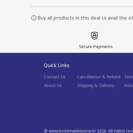
Buy all products in this deal to avail the o
Secure Payments
Quick Links
Contact Us
Cancellation & Refund
Term
About Us
Shipping & Delivery
Priv
©
www.bookmarkitporur.in
2026
. All rights re